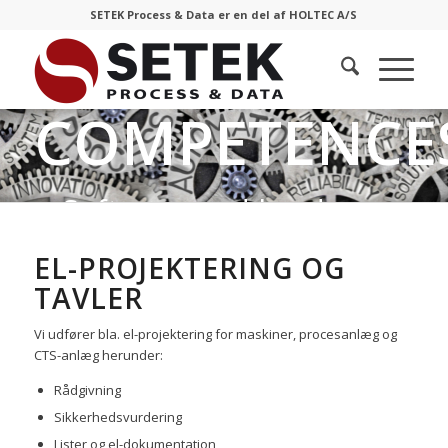
SETEK Process & Data er en del af HOLTEC A/S
COMPETENCE
Software and hardware we
primarily work with
EL-PROJEKTERING OG
TAVLER
Vi udfører bla. el-projektering for maskiner, procesanlæg og
CTS-anlæg herunder:
Rådgivning
Sikkerhedsvurdering
Lister og el-dokumentation