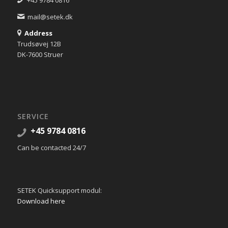
+45 9784 0816
mail@setek.dk
Address
Trudsøvej 12B
DK-7600 Struer
SERVICE
+45 9784 0816
Can be contacted 24/7
SETEK Quicksupport modul:
Download here